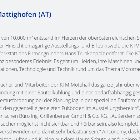
attighofen (AT)
e von 10.000 m² entstand im Herzen der oberösterreichischen
er Hinsicht einzigartige Ausstellungs- und Erlebniswelt: die KT
erkstatt des Firmengründers Hans Trunkenpolz entfernt. Die K
nz besonderes Erlebnis: Es geht um Helden, ihre Maschinen un
vationen, Technologie und Technik rund um das Thema Motorr
sucher und Mitarbeiter der KTM Motohall das ganze Jahr über wo
indung mit einer Bauteilkühlung und einer bedarfsabhängig ge
Herausforderung bei der Planung lag in der speziellen Bauform 
en gegenteilig geneigten Fußböden im Ausstellungsbereich“, e
nischen Büro Ing. Grillenberger GmbH & Co. KG. „Außerdem so
Besucher möglichst nicht sichtbar und hörbar sein, also komplett
verschwinden und damit sehr belastbar sein.“ Airconomy, das
izen, Lüften und Kühlen aus dem Hause Schütz, war für diese