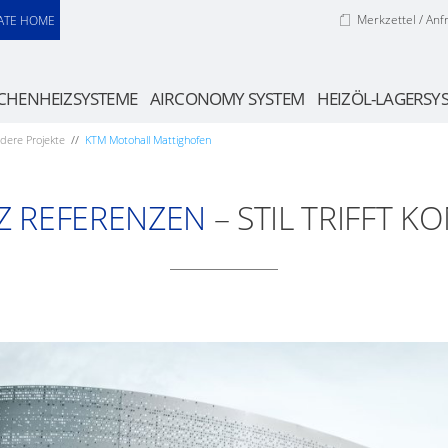
Merkzettel / Anf
ATE HOME
CHENHEIZSYSTEME
AIRCONOMY SYSTEM
HEIZÖL-LAGERSY
dere Projekte
KTM Motohall Mattighofen
Z REFERENZEN
– STIL TRIFFT K