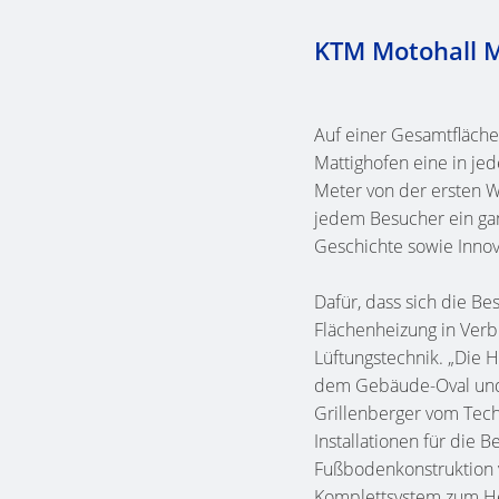
KTM Motohall M
Auf einer Gesamtfläch
Mattighofen eine in jed
Meter von der ersten W
jedem Besucher ein ga
Geschichte sowie Inno
Dafür, dass sich die Be
Flächenheizung in Verb
Lüftungstechnik. „Die 
dem Gebäude-Oval und d
Grillenberger vom Tech
Installationen für die 
Fußbodenkonstruktion 
Komplettsystem zum He