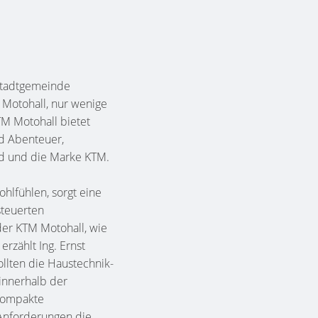
 Stadtgemeinde
M Motohall, nur wenige
TM Motohall bietet
d Abenteuer,
ad und die Marke KTM.
hlfühlen, sorgt eine
steuerten
der KTM Motohall, wie
rzählt Ing. Ernst
llten die Haustechnik-
 innerhalb der
 kompakte
 Anforderungen die