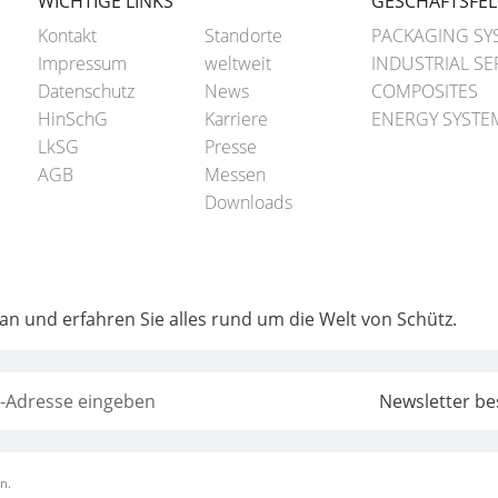
WICHTIGE LINKS
GESCHÄFTSFE
Kontakt
Standorte
PACKAGING SY
Impressum
weltweit
INDUSTRIAL SE
Datenschutz
News
COMPOSITES
HinSchG
Karriere
ENERGY SYSTE
LkSG
Presse
AGB
Messen
Downloads
 an und erfahren Sie alles rund um die Welt von Schütz.
n.