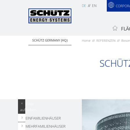
DE
EN
CORPOR
FLÄ
SCHÜTZ GERMANY (HQ)
Home
REFERENZEN
Beson
SCHÜT
Filter
aufheben
EINFAMILIENHÄUSER
MEHRFAMILIENHÄUSER