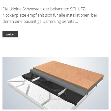
BARCELONA
(E)
Die „kleine Schwester“ der bekannten SCHÜTZ-
EINFAMILIENH
Nockenplatte empfiehlt sich für alle Installationen, bei
SULZBACH
KULTUR
denen eine bauseitige Dämmung bereits …
(D)
IM
TURM
EINFAMILIENH
weiter
OBERHAUSEN
HUF
(D)
HAUS
SURREY
(GB)
EINFAMILIENH
KARLSRUHE
(D)