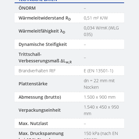
ÖNORM
–
Wärmeleitwiderstand R
0,51 m² K/W
D
0,034 W/mK (WLG
Wärmeleitfähigkeit λ
D
035)
Dynamische Steifigkeit
–
Trittschall-
–
Verbesserungsmaß ΔL
w,R
Brandverhalten RtF
E (EN 13501-1)
dn = 22 mm mit
Plattenstärke
Nocken
Abmessung (brutto)
1.500 x 900 mm
1.540 x 450 x 950
Verpackungseinheit
mm
Max. Nutzlast
–
Max. Druckspannung
150 kPa (nach EN