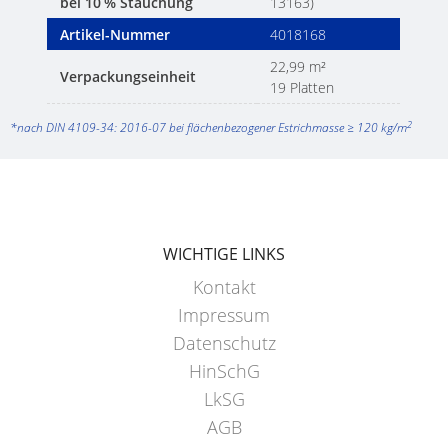
bei 10 % Stauchung
13163)
Artikel-Nummer
4018168
22,99 m²
Verpackungseinheit
19 Platten
2
*nach DIN 4109-34: 2016-07 bei flächenbezogener Estrichmasse ≥ 120 kg/m
WICHTIGE LINKS
Kontakt
Impressum
Datenschutz
HinSchG
LkSG
AGB