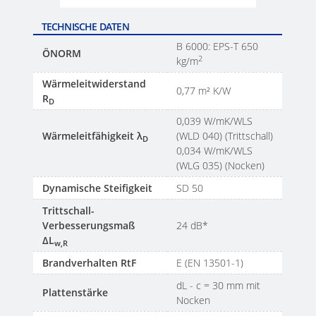
TECHNISCHE DATEN
B 6000: EPS-T 650
ÖNORM
2
kg/m
Wärmeleitwiderstand
0,77 m² K/W
R
D
0,039 W/mK/WLS
Wärmeleitfähigkeit λ
(WLD 040) (Trittschall)
D
0,034 W/mK/WLS
(WLG 035) (Nocken)
Dynamische Steifigkeit
SD 50
Trittschall-
Verbesserungsmaß
24 dB*
ΔL
w,R
Brandverhalten RtF
E (EN 13501-1)
dL - c = 30 mm mit
Plattenstärke
Nocken