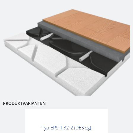
BARCELONA
(E)
EINFAMILIENH
SULZBACH
KULTUR
(D)
IM
TURM
EINFAMILIENH
OBERHAUSEN
HUF
(D)
HAUS
SURREY
(GB)
EINFAMILIENH
KARLSRUHE
(D)
PRODUKTVARIANTEN
Typ EPS-T 32-2 (DES sg)