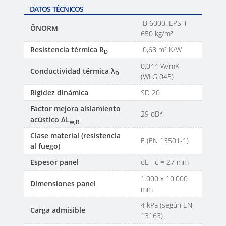
DATOS TÉCNICOS
B 6000: EPS-T
ÖNORM
650 kg/m²
Resistencia térmica R
0,68 m² K/W
D
0,044 W/mK
Conductividad térmica λ
D
(WLG 045)
Rigidez dinámica
SD 20
Factor mejora aislamiento
29 dB*
acústico ΔL
w,R
Clase material (resistencia
E (EN 13501-1)
al fuego)
Espesor panel
dL - c = 27 mm
1.000 x 10.000
Dimensiones panel
mm
4 kPa (según EN
Carga admisible
13163)