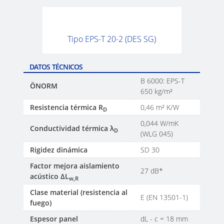
Tipo EPS-T 20-2 (DES SG)
DATOS TÉCNICOS
B 6000: EPS-T
ÖNORM
650 kg/m²
Resistencia térmica R
0,46 m² K/W
D
0,044 W/mK
Conductividad térmica λ
D
(WLG 045)
Rigidez dinámica
SD 30
Factor mejora aislamiento
27 dB*
acústico ΔL
w,R
Clase material (resistencia al
E (EN 13501-1)
fuego)
Espesor panel
dL - c = 18 mm