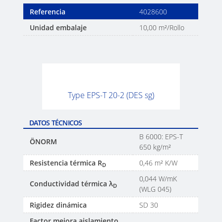
Referencia
4028600
Unidad embalaje
10,00 m²/Rollo
Type EPS-T 20-2 (DES sg)
DATOS TÉCNICOS
B 6000: EPS-T
ÖNORM
650 kg/m²
Resistencia térmica R
0,46 m² K/W
D
0,044 W/mK
Conductividad térmica λ
D
(WLG 045)
Rigidez dinámica
SD 30
Factor mejora aislamiento