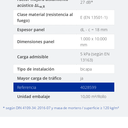
27 dB*
acústico ΔL
w,R
Clase material (resistencia al
E (EN 13501-1)
fuego)
Espesor panel
dL - c = 18 mm
1.000 x 10.000
Dimensiones panel
mm
5 kPa (según EN
Carga admisible
13163)
Tipo de instalación
bicapa
Mayor carga de tráfico
ja
Referencia
4028599
Unidad embalaje
10,00 m²/Rollo
* según DIN 4109-34: 2016-07 y masa de mortero / superficie ≥ 120 kg/m²