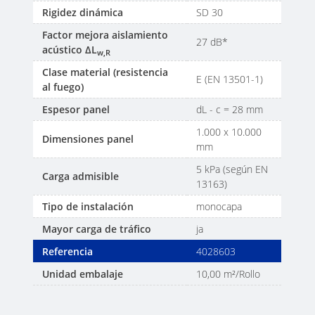
Rigidez dinámica
SD 30
Factor mejora aislamiento
27 dB*
acústico ΔL
w,R
Clase material (resistencia
E (EN 13501-1)
al fuego)
Espesor panel
dL - c = 28 mm
1.000 x 10.000
Dimensiones panel
mm
5 kPa (según EN
Carga admisible
13163)
Tipo de instalación
monocapa
Mayor carga de tráfico
ja
Referencia
4028603
Unidad embalaje
10,00 m²/Rollo