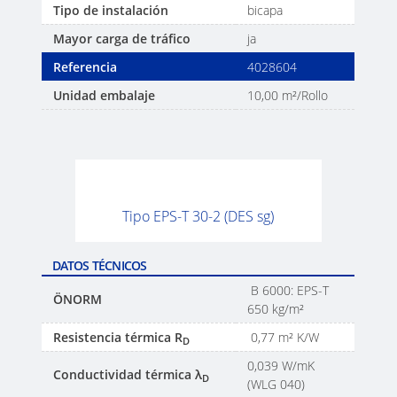
Tipo de instalación
bicapa
Mayor carga de tráfico
ja
Referencia
4028604
Unidad embalaje
10,00 m²/Rollo
Tipo EPS-T 30-2 (DES sg)
DATOS TÉCNICOS
B 6000: EPS-T
ÖNORM
650 kg/m²
Resistencia térmica R
0,77 m² K/W
D
0,039 W/mK
Conductividad térmica λ
D
(WLG 040)