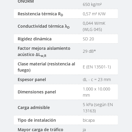
ÖNORM
650 kg/m²
Resistencia térmica R
0,57 m² K/W
D
0,044 W/mK
Conductividad térmica λ
D
(WLG 045)
Rigidez dinámica
SD 20
Factor mejora aislamiento
29 dB*
acústico ΔL
w,R
Clase material (resistencia al
E (EN 13501-1)
fuego)
Espesor panel
dL - c = 23 mm
1.000 x 10.000
Dimensiones panel
mm
5 kPa (según EN
Carga admisible
13163)
Tipo de instalación
bicapa
Mayor carga de tráfico
ja