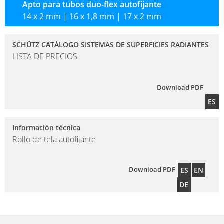
Apto para tubos duo-flex autofijante
14 x 2 mm | 16 x 1,8 mm | 17 x 2 mm
SISTEMA
DE
SCHÜTZ CATÁLOGO SISTEMAS DE SUPERFICIES RADIANTES
PANEL
LISTA DE PRECIOS
SECO
TUBOS
Download PDF
ES
COLECTORES
Información técnica
Rollo de tela autofijante
Download PDF
ES
EN
DE