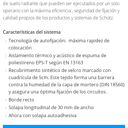
AQUAMÓVIL
de suelo radiante que pueden ser ejecutados por un solo
PARED
SUELO
operario con la máxima eficiencia , seguridad de fijación y
RADIANTE
INSTA
calidad propios de los productos y sistemas de Schütz.
R50
DE
Características del sistema
REPOS
SISTEMAS
ULTRA-
DE
Tecnología de autofijación: máxima rapidez de
DE
TAKK
GASOI
colocación
PANEL
PRO
Aislamiento térmico y acústico de espuma de
LISO
BARRE
VARI-
poliestireno EPS-T según EN 13163
ANTI-
SISTEMA
TAKK
ROLLO
Recubrimiento sintético de velcro marcado con
OLOR
DE
PRO
DE
cuadrícula de 5cm. Este tejido forma una barrera
SMP
AUTOFIJACI
TELA
contra la humedad de la capa de mortero (DIN 18560)
AUTOFIJANT
y asegura una óptima fijación de los circuitos.
SISTEMA
Borde recto
DE
PANEL
Solapa longitudinal de 30 mm de ancho
SUELO
AUTOFIJANT
Ahora con solapa autoadhesiva
RADIANTE
INDUSTRIAL