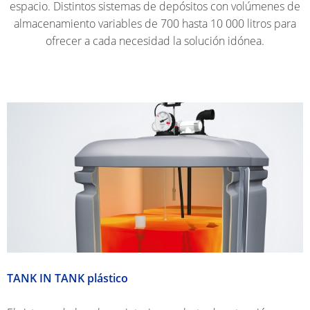
AQUAMÓVIL
espacio. Distintos sistemas de depósitos con volúmenes de
PARED
SUELO
almacenamiento variables de 700 hasta 10 000 litros para
RADIANTE
INSTA
ofrecer a cada necesidad la solución idónea.
R50
DE
REPOS
SISTEMAS
ULTRA-
DE
DE
TAKK
GASOI
PANEL
PRO
LISO
BARRE
VARI-
ANTI-
SISTEMA
TAKK
ROLLO
OLOR
DE
PRO
DE
SMP
AUTOFIJACI
TELA
AUTOFIJANT
SISTEMA
DE
PANEL
SUELO
AUTOFIJANT
TANK IN TANK plástico
RADIANTE
INDUSTRIAL