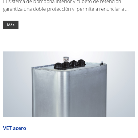
El sistema de bombona interior y cubeto de retención
garantiza una doble protección y permite a renunciar a …
SISTEMA
DE
Más
PANEL
SECO
TUBOS
COLECTORES
VET acero