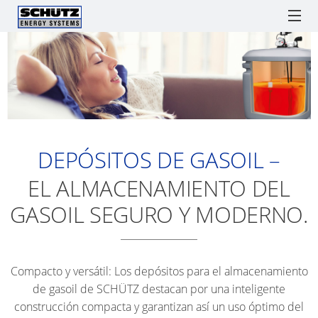
INFORMACI
SISTEMAS DE SUPERFICIES RADIANTES
GENERAL
TANK
AIRCONOMY SYSTEM
DEPÓSITOS PARA GASOIL
SISTEMA
IN
PLACA
AQUABLOCK
TANK
DEPÓSITOS DE AGUA
DEPÓSITOS DE GASOIL –
DE
PRO
PLÁST
TETONES
SCHÜTZ
ENGLISH
Watchlist / Request
Locations
Language
EL ALMACENAMIENTO DEL
AQUABLOCK
VET
GERMANY
SISTEMA
ESPAÑOL
GASOIL SEGURO Y MODERNO.
BT
ACERO
(HQ)
LÁMINA
AQUABLOCK
MULTI
DE
XL
TETONES
Compacto y versátil: Los depósitos para el almacenamiento
DEPÓS
AQUATONNE
de gasoil de SCHÜTZ destacan por una inteligente
DE
SISTEMA
construcción compacta y garantizan así un uso óptimo del
SIMPL
PARA